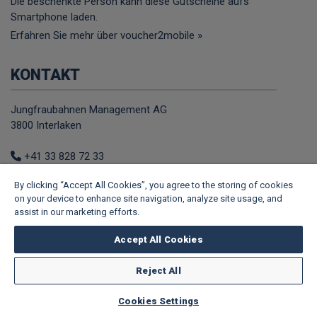
Die beschenkte Person kann diese Gutscheine aufs
Smartphone laden.
Erfahren Sie mehr über voucher2mobile »
KONTAKT
Jungfraubahnen Management AG
3800 Interlaken
+41 33 828 72 33
E-Mail
By clicking “Accept All Cookies”, you agree to the storing of cookies
Web
on your device to enhance site navigation, analyze site usage, and
assist in our marketing efforts.
FOLLOW US
Accept All Cookies
Facebook
Youtube
TikTok
Instagram
Tripadvisor
Reject All
Powered by
e-guma
Gutschein- und Ticketsystem
Cookies Settings